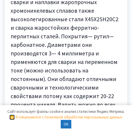
сварки и наплавки жаропрочных
хромоникелевых сплавов также
высоколегированные стали Х45Х25Н20С2
и сварка жаростойких ферритно-
перлитных сталей. Покрытия— рутил—
карбонатное. Диаметрами они
производятся 3— 4 миллиметра и
применяются для сварки на переменном
токе (можно использовать на
постоянным). Они обладают отличными
сварочными и технологическими
свойствами потому как содержит 20-22
процента никеля. Варить можно во всех
Сайт использует фаилы cookie и анализ статистики Яндекс-Метрика.
пространственных положениях за
Я ознакомился с политикой обработки персональных данных
исключением вертикального сверху вниз.
OK