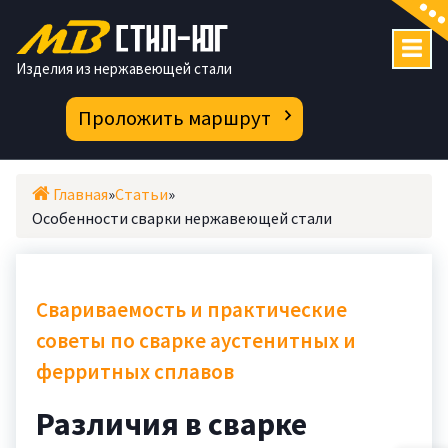
Перейти
к
содержимому
Изделия из нержавеющей стали
Проложить маршрут
Главная
»
Статьи
»
Особенности сварки нержавеющей стали
Свариваемость и практические
советы по сварке аустенитных и
ферритных сплавов
Различия в сварке