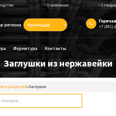
одство
О компании
Стандар
Горячая
р региона
+7 (861) 
ура
Фурнитура
Контакты
Заглушки из нержавейки
ля ограждений
»
Заглушки