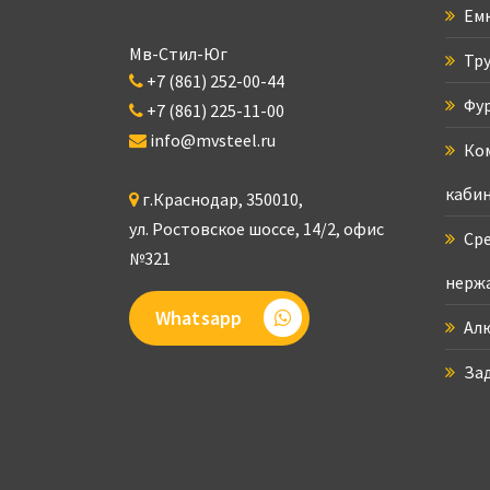
Емк
Мв-Стил-Юг
Тру
+7 (861) 252-00-44
Фур
+7 (861) 225-11-00
info@mvsteel.ru
Ком
кабин
г.
Краснодар
,
350010
,
ул. Ростовское шоссе, 14/2,
офис
Сре
№321
нерж
Whatsapp
Ал
За