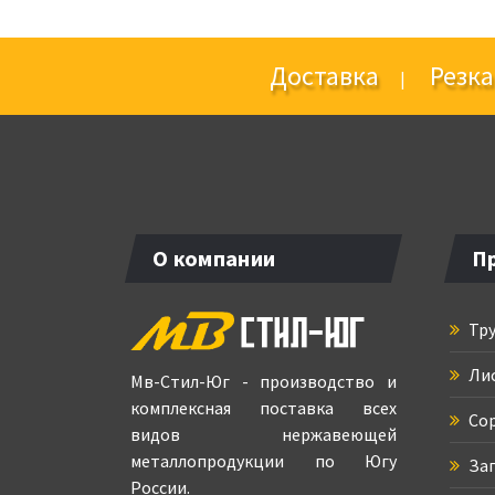
Доставка
Резка
|
О компании
П
Тру
Ли
Мв-Стил-Юг - производство и
комплексная поставка всех
Сор
видов нержавеющей
металлопродукции по Югу
Зап
России.