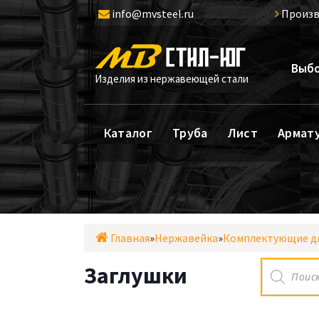
Перейти
info@mvsteel.ru
Произв
к
содержимому
Выбо
Изделия из нержавеющей стали
Каталог
Труба
Лист
Армат
Главная
»
Нержавейка
»
Комплектующие д
Поиск
Заглушки
товаров