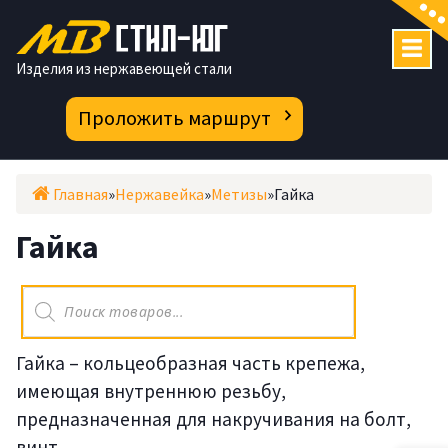
Перейти
к
содержимому
Изделия из нержавеющей стали
Проложить маршрут
Главная
»
Нержавейка
»
Метизы
»
Гайка
Гайка
Поиск
товаров
Гайка – кольцеобразная часть крепежа,
имеющая внутреннюю резьбу,
предназначенная для накручивания на болт,
винт.