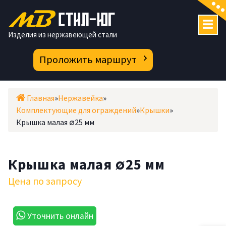
Перейти
к
содержимому
Изделия из нержавеющей стали
Проложить маршрут
Главная
»
Нержавейка
»
Комплектующие для ограждений
»
Крышки
»
Крышка малая ∅25 мм
Крышка малая ∅25 мм
Цена по запросу
Уточнить онлайн