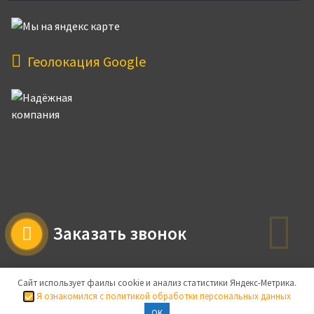
Геолокация Google
Заказать звонок
Сайт использует фаилы cookie и анализ статистики Яндекс-Метрика.
Я ознакомился с политикой обработки персональных данных
Права защищены © 2026 Нержавеющий
OK