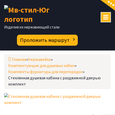
Перейти
к
содержимому
Изделия из нержавеющей стали
Проложить маршрут
Главная
»
Нержавейка
»
Комплектующие для душевых кабин
»
Комплекты фурнитуры для перегородок
»
Стеклянная душевая кабина с раздвижной дверью
комплект