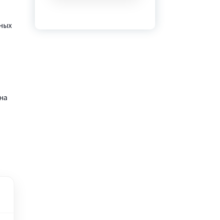
ных
на