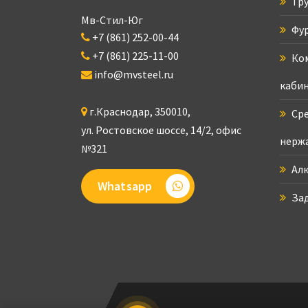
Тру
Мв-Стил-Юг
Фур
+7 (861) 252-00-44
+7 (861) 225-11-00
Ком
info@mvsteel.ru
кабин
г.
Краснодар
,
350010
,
Сре
ул. Ростовское шоссе, 14/2,
офис
нерж
№321
Ал
Whatsapp
За