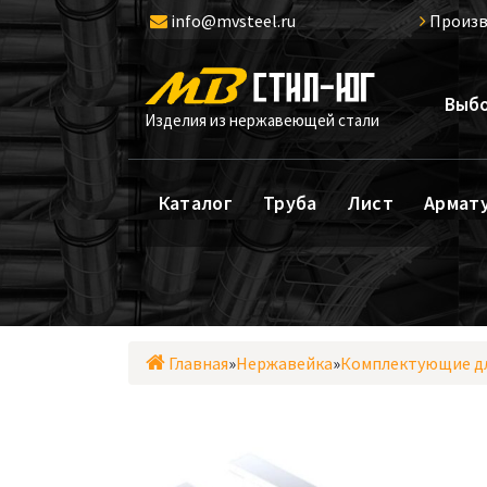
Перейти
info@mvsteel.ru
Произв
к
содержимому
Выбо
Изделия из нержавеющей стали
Каталог
Труба
Лист
Армат
Главная
»
Нержавейка
»
Комплектующие дл