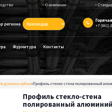
одство
О компании
Стандар
Горячая
р региона
+7 (861) 
ура
Фурнитура
Контакты
я душевых кабин
»
Профиль стекло-стена полированный алю
Профиль стекло-стена
полированный алюмини