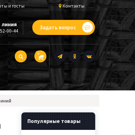
ты и госты
Контакты
 линия
Задать вопрос
252-00-44
0
миний
Популярные товары
й