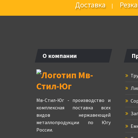
Доставка
Резка
|
О компании
П
Тру
Ли
Мв-Стил-Юг - производство и
Сор
комплексная поставка всех
Зап
видов нержавеющей
металлопродукции по Югу
Емк
России.