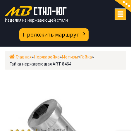
Перейти
к
содержимому
Изделия из нержавеющей стали
Проложить маршрут
Главная
»
Нержавейка
»
Метизы
»
Гайка
»
Гайка нержавеющая ART 8464