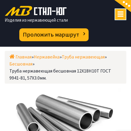
Перейти
к
содержимому
Изделия из нержавеющей стали
Проложить маршрут
Главная
»
Нержавейка
»
Труба нержавеющая
»
Бесшовная
»
Труба нержавеющая бесшовная 12Х18Н10Т ГОСТ
9941-81, 57X3.0мм.