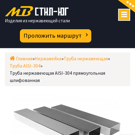
Перейти
к
содержимому
Изделия из нержавеющей стали
Проложить маршрут
Главная
»
Нержавейка
»
Труба нержавеющая
»
Труба AISI-304
»
Труба нержавеющая AISI-304 прямоугольная
шлифованная