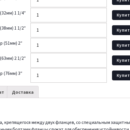
32мм) 1 1/4″
Купит
38мм) 1 1/2″
Купит
 (51мм) 2″
Купит
63мм) 2 1/2″
Купит
 (76мм) 3″
Купит
ат
Доставка
ла, крепящегося между двух фланцев, со специальным защитн
инными болтами фланцы служат для обеспечения устойчивости