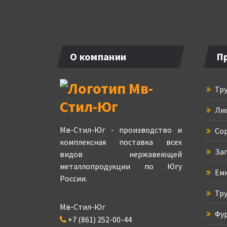
О компании
П
Тру
Ли
Мв-Стил-Юг - производство и
Сор
комплексная поставка всех
Зап
видов нержавеющей
металлопродукции по Югу
Емк
России.
Тру
Мв-Стил-Юг
Фур
+7 (861) 252-00-44