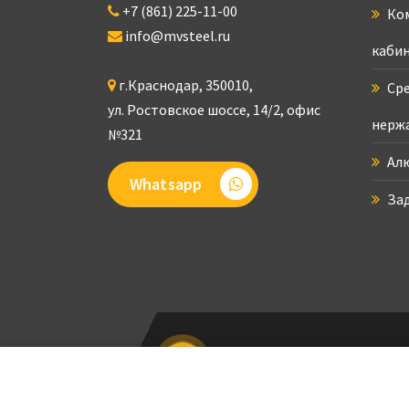
+7 (861) 225-11-00
Ком
info@mvsteel.ru
кабин
г.
Краснодар
,
350010
,
Сре
ул. Ростовское шоссе, 14/2,
офис
нерж
№321
Ал
Whatsapp
За
Заказать звонок