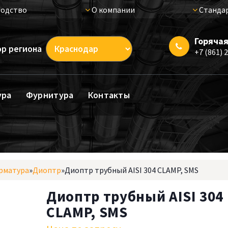
одство
О компании
Стандар
Горячая
р региона
+7 (861) 
ура
Фурнитура
Контакты
рматура
»
Диоптр
»
Диоптр трубный AISI 304 CLAMP, SMS
Диоптр трубный AISI 304
CLAMP, SMS