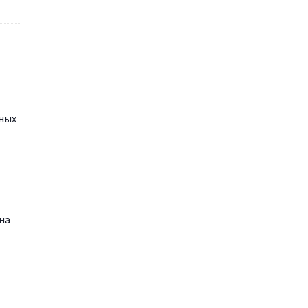
ных
на