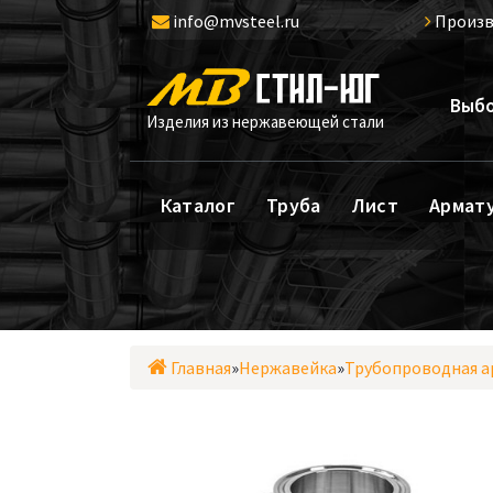
Перейти
info@mvsteel.ru
Произв
к
содержимому
Выбо
Изделия из нержавеющей стали
Каталог
Труба
Лист
Армат
Главная
»
Нержавейка
»
Трубопроводная а