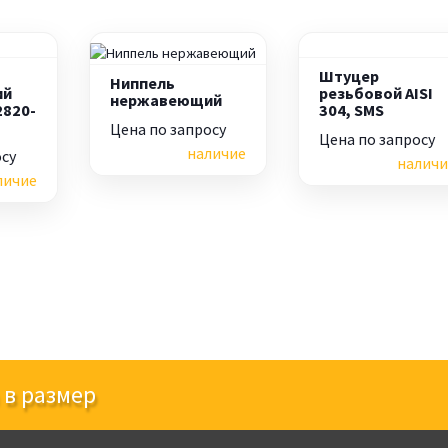
Штуцер
Ниппель
ий
резьбовой AISI
нержавеющий
2820-
304, SMS
Цена по запросу
Цена по запросу
наличие
осу
наличи
личие
 в размер