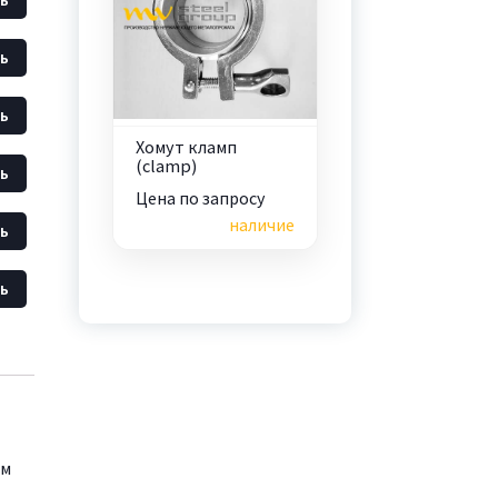
ь
ь
Хомут кламп
(clamp)
ь
Цена по запросу
наличие
ь
ь
ым