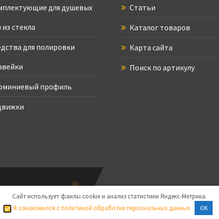
плектующие для душевых
Статьи
 из стекла
Каталог товаров
дства для полировки
Карта сайта
авейки
Поиск по артикулу
юминиевый профиль
движки
Права защищены ©
Сайт использует фаилы cookie и анализ статистики Яндекс-Метрика.
Я ознакомился с политикой обработки персональных данных
OK