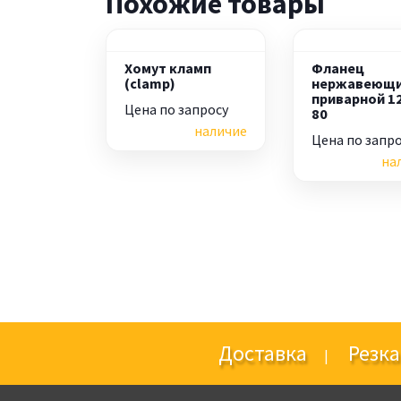
Похожие товары
Хомут кламп
Фланец
(clamp)
нержавеющ
приварной 1
Цена по запросу
80
наличие
Цена по запр
на
Доставка
Резка
|