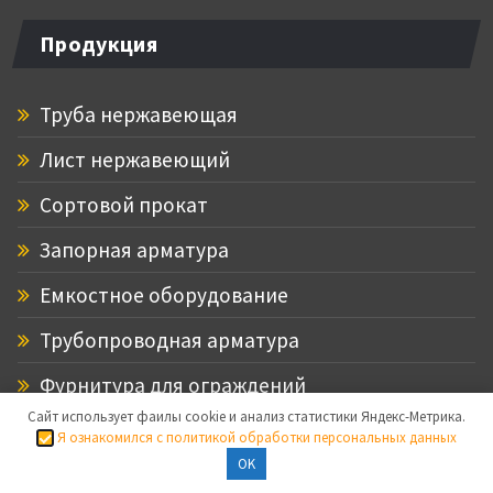
Продукция
Труба нержавеющая
Лист нержавеющий
Сортовой прокат
Запорная арматура
Емкостное оборудование
Трубопроводная арматура
Фурнитура для ограждений
Сайт использует фаилы cookie и анализ статистики Яндекс-Метрика.
Комплектующие для душевых кабин из
Я ознакомился с политикой обработки персональных данных
OK
стекла