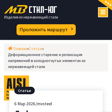
Перейти
к
содержимому
Изделия из нержавеющей стали
Проложить маршрут
Главная
»
Статьи
»
Деформационное старение и релаксация
напряжений в холодногнутых элементах из
нержавеющей стали
Статьи
6
Мар 2026
mvsteel