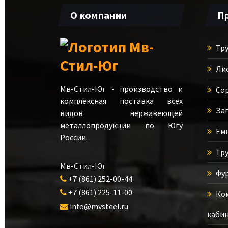
О компании
П
Тру
Ли
Мв-Стил-Юг - производство и
Сор
комплексная поставка всех
Зап
видов нержавеющей
металлопродукции по Югу
Емк
России.
Тру
Мв-Стил-Юг
Фур
+7 (861) 252-00-44
+7 (861) 225-11-00
Ком
info@mvsteel.ru
кабин