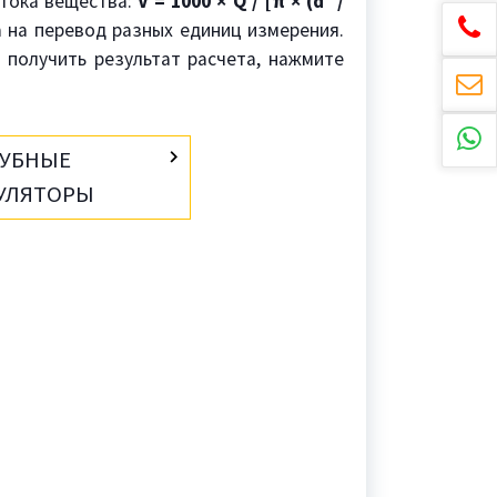
отока вещества:
V = 1000 × Q / [π × (d
/
ка на перевод разных единиц измерения.
 получить результат расчета, нажмите
РУБНЫЕ
УЛЯТОРЫ