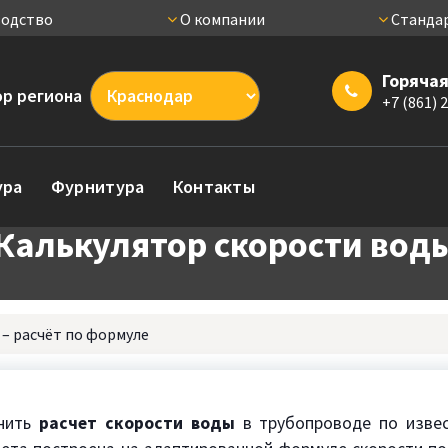
одство
О компании
Стандар
Горячая
р региона
+7 (861) 
ура
Фурнитура
Контакты
Калькулятор скорости вод
– расчёт по формуле
лнить
расчет скорости воды
в трубопроводе по извес