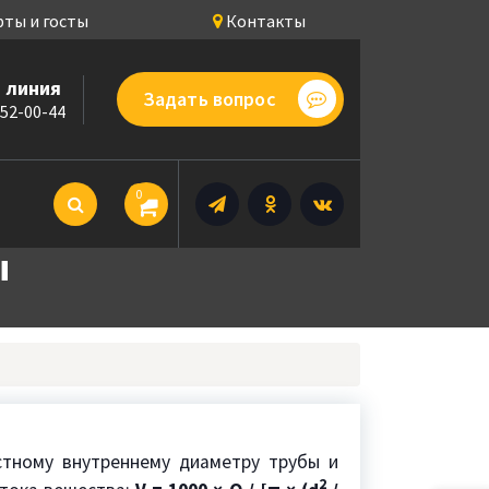
ты и госты
Контакты
 линия
Задать вопрос
252-00-44
0
ы
тному внутреннему диаметру трубы и
2