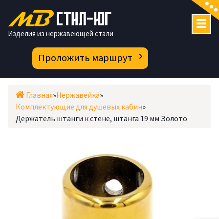
Перейти
к
содержимому
Изделия из нержавеющей стали
Проложить маршрут
Главная
»
Нержавейка
»
Комплектующие для душевых кабин
»
Держатель штанги к стене, штанга 19 мм Золото