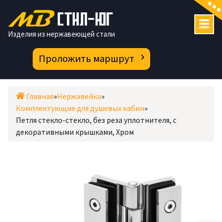
Перейти
к
содержимому
Изделия из нержавеющей стали
Проложить маршрут
Главная
»
Нержавейка
»
Комплектующие для душевых кабин
»
Петля стекло-стекло, без реза уплотнителя, с
декоративными крышками, Хром