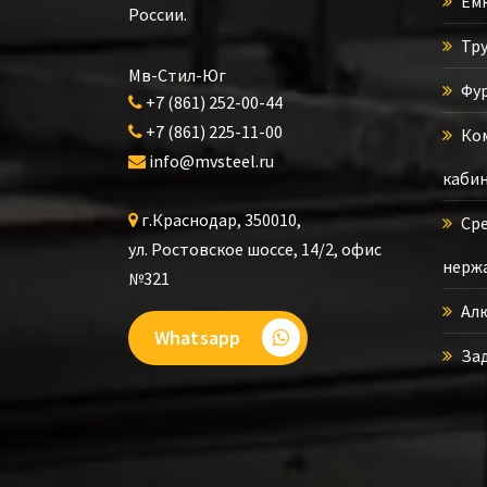
Емк
России.
Тру
Мв-Стил-Юг
Фур
+7 (861) 252-00-44
+7 (861) 225-11-00
Ком
info@mvsteel.ru
кабин
г.
Краснодар
,
350010
,
Сре
ул. Ростовское шоссе, 14/2,
офис
нерж
№321
Ал
Whatsapp
За