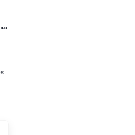
ных
на