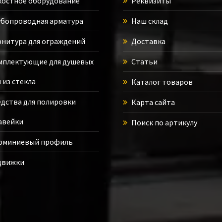
остное оборудование
Реквизиты
бопроводная арматура
Наш склад
нитура для ограждений
Доставка
плектующие для душевых
Статьи
 из стекла
Каталог товаров
дства для полировки
Карта сайта
авейки
Поиск по артикулу
юминиевый профиль
движки