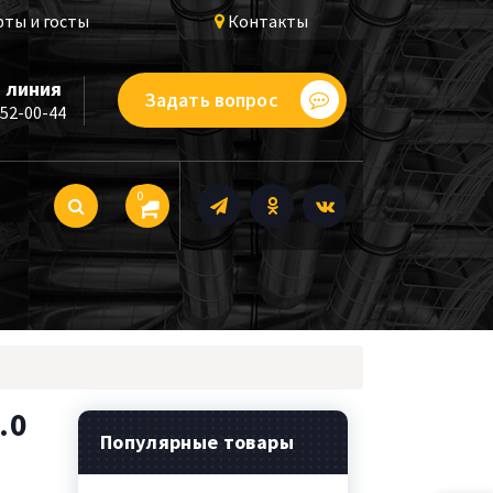
ты и госты
Контакты
 линия
Задать вопрос
252-00-44
0
.0
Популярные товары