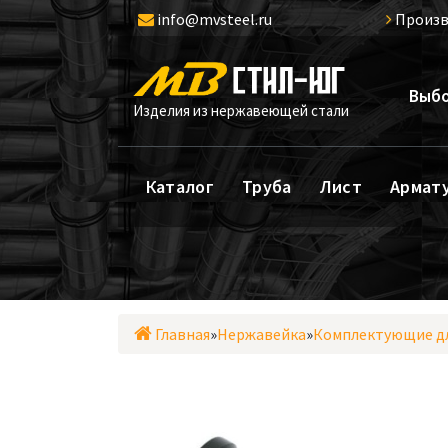
Перейти
info@mvsteel.ru
Произв
к
содержимому
Выбо
Изделия из нержавеющей стали
Каталог
Труба
Лист
Армат
Главная
»
Нержавейка
»
Комплектующие дл