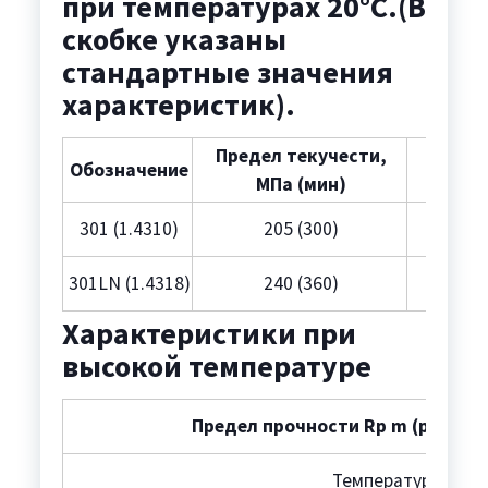
при температурах 20°C.(В
скобке указаны
стандартные значения
характеристик).
Предел текучести,
Преде
Обозначение
MПa (мин)
M
301 (1.4310)
205 (300)
5
301LN (1.4318)
240 (360)
5
Характеристики при
высокой температуре
Предел прочности Rp m (растяж
Температура, °C