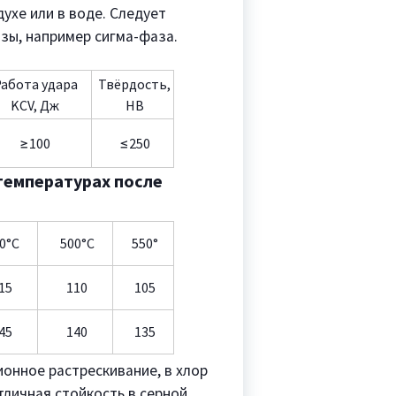
ухе или в воде. Следует
зы, например сигма-фаза.
абота удара
Твёрдость,
KCV, Дж
НВ
≥100
≤250
температурах после
0°C
500°C
550°
15
110
105
45
140
135
онное растрескивание, в хлор
тличная стойкость в серной