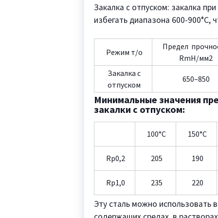
Закалка с отпуском: закалка пр
избегать диапазона 600-900°C, 
Предел прочно
Режим т/о
RmН/мм2
Закалка с
650–850
отпуском
Минимальные значения пре
закалки с отпуском:
100°C
150°C
Rp0,2
205
190
Rp1,0
235
220
Эту сталь можно использовать в
содержащих средах, в растворах