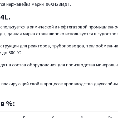
тся нержавейка марки 06ХН28МДТ.
4L.
используется в химической и нефтегазовой промышленнос
ы, данная марка стали широко используется в судостро
нструкции для реакторов, трубопроводов, теплообменник
 до 800 °С.
одят в состав оборудования для производства минеральн
как плакирующий слой в процессе производства двухслой
 в %:
n
P
S
N
Cr