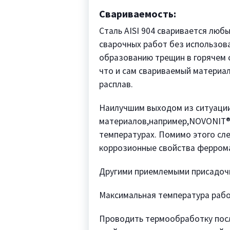
Свариваемость:
Сталь AISI 904 сваривается люб
сварочных работ без использова
образованию трещин в горячем 
что и сам свариваемый материа
расплав.
Наилучшим выходом из ситуации
материалов,например,NOVONIT®
температурах. Помимо этого сл
коррозионные свойства феррома
Другими приемлемыми присадочн
Максимальная температура работ
Проводить термообработку посл