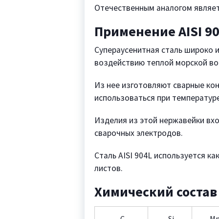
Отечественным аналогом являе
Применение AISI 90
Супераусенитная сталь широко 
воздействию теплой морской вод
Из нее изготовляют сварные ко
использоваться при температуре
Изделия из этой нержавейки вх
сварочных электродов.
Сталь AISI 904L используется 
листов.
Химический состав
C
Si
M