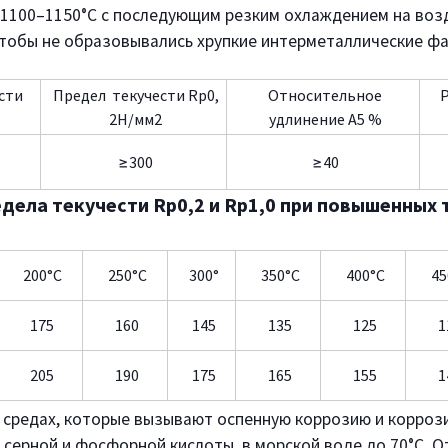
и 1100–1150°С с последующим резким охлаждением на возд
чтобы не образовывались хрупкие интерметаллические фа
сти
Предел текучести Rp0,
Относительное
Р
2Н/мм2
удлинение А5 %
≥300
≥40
дела текучести Rp0,2 и Rp1,0 при повышенных 
200°C
250°C
300°
350°C
400°C
45
175
160
145
135
125
1
205
190
175
165
155
1
 средах, которые вызывают оспенную коррозию и коррози
 серной и фосфорной кислоты, в морской воде до 70°C. О