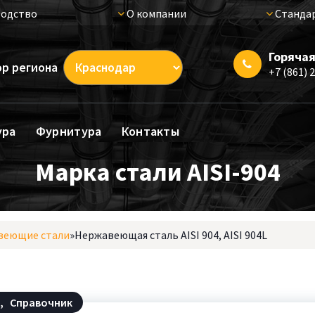
одство
О компании
Стандар
Горячая
р региона
+7 (861) 
ура
Фурнитура
Контакты
Марка стали AISI-904
веющие стали
»
Нержавеющая сталь AISI 904, AISI 904L
и
,
Справочник