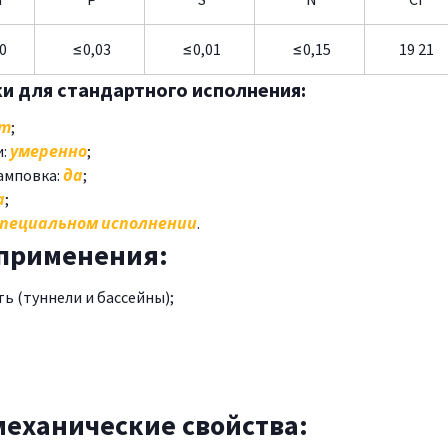
0
≤0,03
≤0,01
≤0,15
19 21
 для стандартного исполнения:
ет
;
и:
умеренно
;
тамповка:
да
;
а
;
специальном исполнении
.
 применения:
 (туннели и бассейны);
механические свойства: