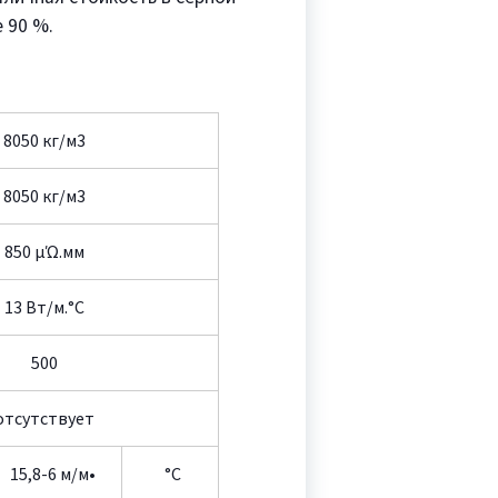
 90 %.
8050 кг/м3
8050 кг/м3
850 µΏ.мм
13 Вт/м.°C
500
отсутствует
15,8-6 м/м•
°C