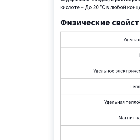
кислоте – До 20 °C в любой конц
Физические свойст
Удельны
Удельное электричес
Теп
Удельная тепло
Магнитна