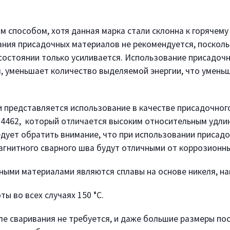
ым способом, хотя данная марка стали склонна к горячем
ния присадочных материалов не рекомендуется, поскольк
состоянии только усиливается. Использование присадочн
л, уменьшает количество выделяемой энергии, что умен
 представляется использование в качестве присадочног
4462, который отличается высоким относительным удли
едует обратить внимание, что при использовании присад
гнитного сварного шва будут отличными от коррозионны
ыми материалами являются сплавы на основе никеля, н
ы во всех случаях 150 °C.
е сваривания не требуется, и даже большие размеры пос