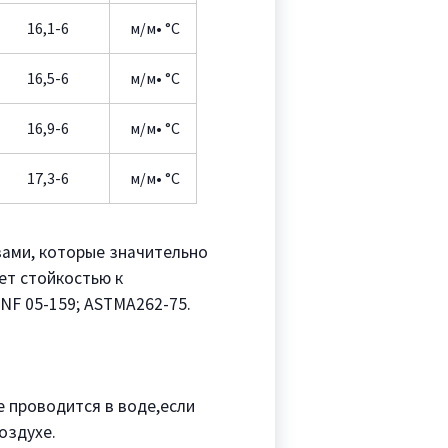
16,1-6
м/м• °C
16,5-6
м/м• °C
16,9-6
м/м• °C
17,3-6
м/м• °C
вами, которые значительно
ет стойкостью к
NF 05-159; ASTMA262-75.
е проводится в воде,если
оздухе.