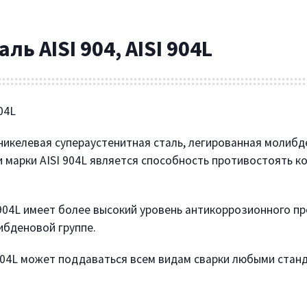
ь AISI 904, AISI 904L
04L
никелевая супераустенитная сталь, легированная молиб
 марки AISI 904L является способность противостоять 
904L имеет более высокий уровень антикоррозионного п
ибденовой группе.
904L может поддаваться всем видам сварки любыми стан