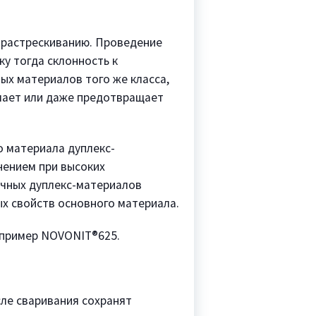
у растрескиванию. Проведение
у тогда склонность к
ых материалов того же класса,
ьшает или даже предотвращает
о материала дуплекс-
нением при высоких
очных дуплекс-материалов
х свойств основного материала.
апример NOVONIT®625.
ле сваривания сохранят